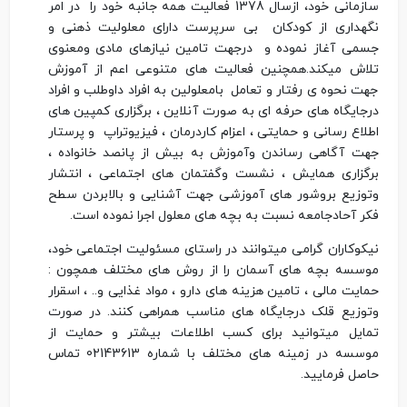
سازمانی خود، ازسال 1378 فعالیت همه جانبه خود را در امر
نگهداری از کودکان بی سرپرست دارای معلولیت ذهنی و
جسمی آغاز نموده و درجهت تامین نیازهای مادی ومعنوی
تلاش میکند.همچنین فعالیت های متنوعی اعم از آموزش
جهت نحوه ی رفتار و تعامل بامعلولین به افراد داوطلب و افراد
درجایگاه های حرفه ای به صورت آنلاین ، برگزاری کمپین های
اطلاع رسانی و حمایتی ، اعزام کاردرمان ، فیزیوتراپ و پرستار
جهت آگاهی رساندن وآموزش به بیش از پانصد خانواده ،
برگزاری همایش ، نشست وگفتمان های اجتماعی ، انتشار
وتوزیع بروشور های آموزشی جهت آشنایی و بالابردن سطح
فکر آحادجامعه نسبت به بچه های معلول اجرا نموده است.
نیکوکاران گرامی میتوانند در راستای مسئولیت اجتماعی خود،
موسسه بچه های آسمان را از روش های مختلف همچون :
حمایت مالی ، تامین هزینه های دارو ، مواد غذایی و.. ، اسقرار
وتوزیع قلک درجایگاه های مناسب همراهی کنند. در صورت
تمایل میتوانید برای کسب اطلاعات بیشتر و حمایت از
موسسه در زمینه های مختلف با شماره 02143613 تماس
حاصل فرمایید.