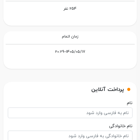
254 نفر
زمان اتمام
1405/05/17--20:29
پرداخت آنلاین
نام
نام خانوادگی