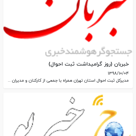
خبربان (روز گرامیداشت ثبت احوال)
1398/10/04
مدیرکل ثبت احوال استان تهران همراه با جمعی از کارکنان و مدیران آن سازمان در آسایشگاه بچه های آسمان روز ملی ثبت احوال را کنار کودکان معلول و بی سرپرست جشن گرفت