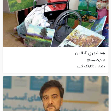
همشهری آنلاین
1400/07/03
دنیای رنگارنگ گـلی